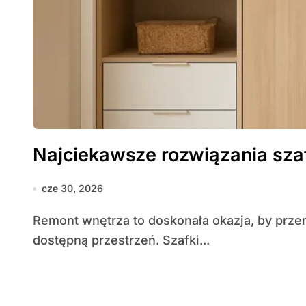
Najciekawsze rozwiązania sz
cze 30, 2026
Remont wnętrza to doskonała okazja, by przemyśleć układ mebli i wykorzystać każdą
dostępną przestrzeń. Szafki...