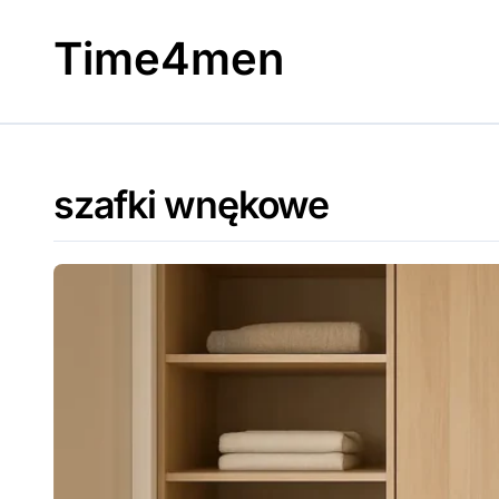
Skip
to
Time4men
content
szafki wnękowe