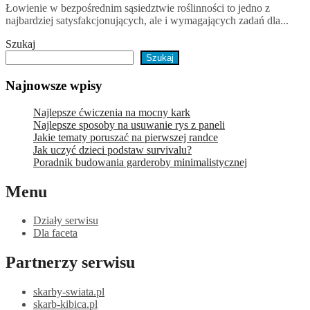
Łowienie w bezpośrednim sąsiedztwie roślinności to jedno z
najbardziej satysfakcjonujących, ale i wymagających zadań dla...
Szukaj
Szukaj
Najnowsze wpisy
Najlepsze ćwiczenia na mocny kark
Najlepsze sposoby na usuwanie rys z paneli
Jakie tematy poruszać na pierwszej randce
Jak uczyć dzieci podstaw survivalu?
Poradnik budowania garderoby minimalistycznej
Menu
Działy serwisu
Dla faceta
Partnerzy serwisu
skarby-swiata.pl
skarb-kibica.pl