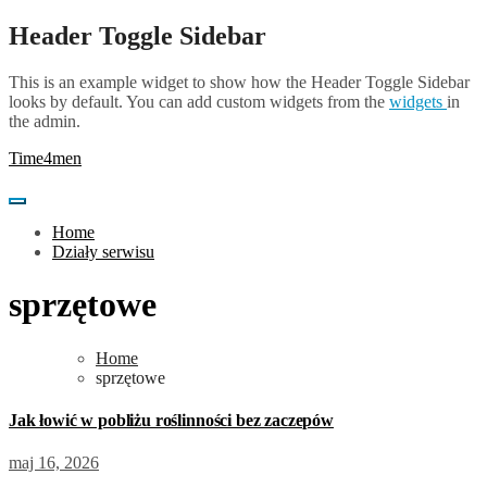
Skip
Header Toggle Sidebar
to
content
This is an example widget to show how the Header Toggle Sidebar
looks by default. You can add custom widgets from the
widgets
in
the admin.
Time4men
Home
Działy serwisu
sprzętowe
Home
sprzętowe
Jak łowić w pobliżu roślinności bez zaczepów
maj 16, 2026