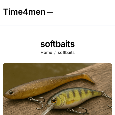
Skip
to
Time4men
content
softbaits
Home
softbaits