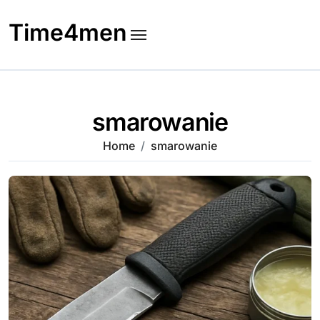
Skip
to
Time4men
content
smarowanie
Home
smarowanie