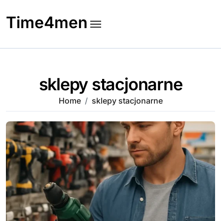
Skip
to
Time4men
content
sklepy stacjonarne
Home
sklepy stacjonarne