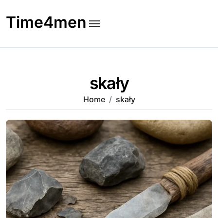
Skip
to
Time4men
content
skały
Home
skały