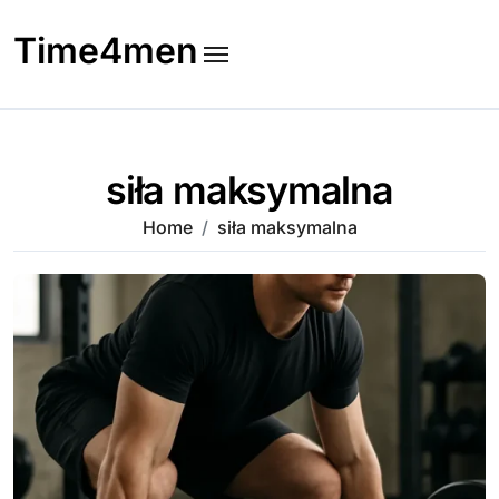
Skip
to
Time4men
content
siła maksymalna
Home
siła maksymalna