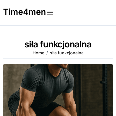
Skip
to
Time4men
content
siła funkcjonalna
Home
siła funkcjonalna