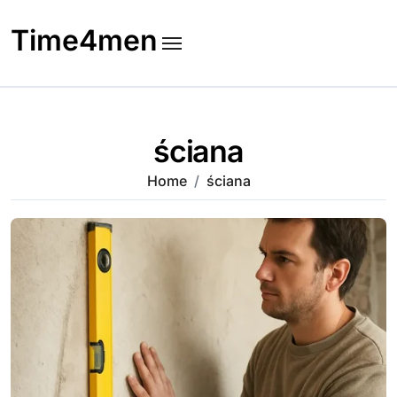
Skip
to
Time4men
content
ściana
Home
ściana