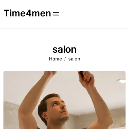
Skip
to
Time4men
content
salon
Home
salon