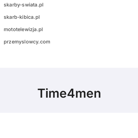
skarby-swiata.pl
skarb-kibica.pl
mototelewizja.pl
przemyslowcy.com
Time4men
© Copyright 2024 All Rights Reserved.