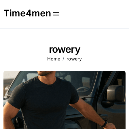
Skip
to
Time4men
content
rowery
Home
rowery