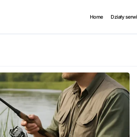
Home
Działy serw