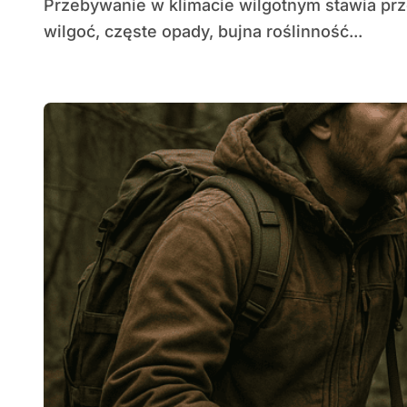
Przebywanie w klimacie wilgotnym stawia przed człowiekiem specyficzne wyzwania: stała
wilgoć, częste opady, bujna roślinność...