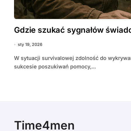
Gdzie szukać sygnałów świadc
sty 19, 2026
W sytuacji survivalowej zdolność do wykrywania obecności innych ludzi może decydować o
sukcesie poszukiwań pomocy,...
Time4men