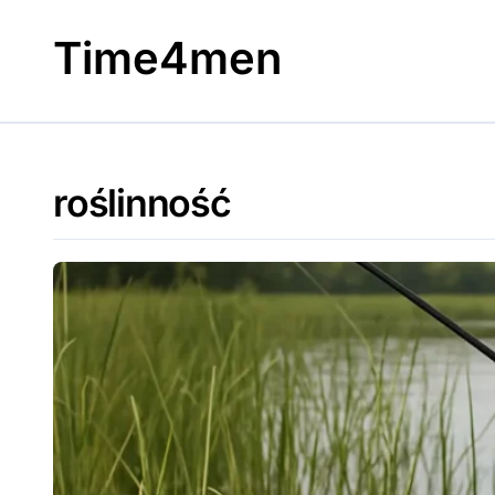
Skip
to
Time4men
content
roślinność