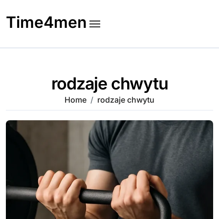
Skip
to
Time4men
content
rodzaje chwytu
Home
rodzaje chwytu