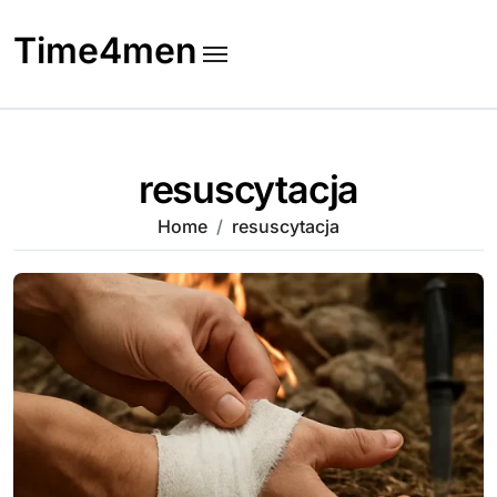
Skip
to
Time4men
content
resuscytacja
Home
resuscytacja