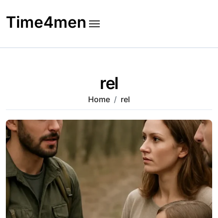
Skip
to
Time4men
content
rel
Home
rel