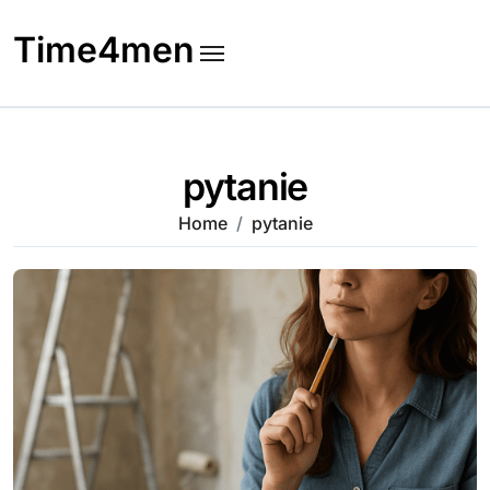
Skip
to
Time4men
content
pytanie
Home
pytanie