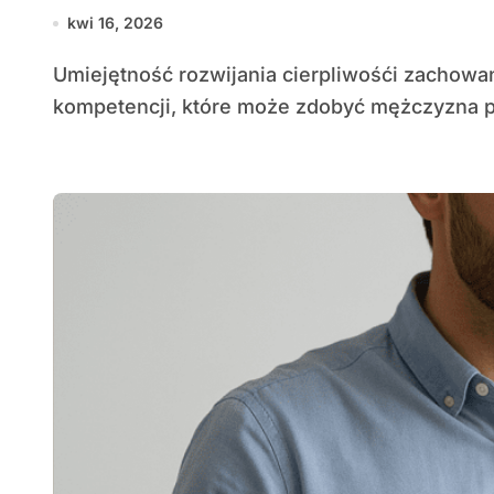
kwi 16, 2026
Umiejętność rozwijania cierpliwośći zachowania spokóju to jedna z najcenniejszych
kompetencji, które może zdobyć mężczyzna p