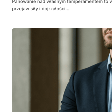
Panowanie nad własnym temperamentem to wyzwanie, które wielu mężczyzn postrzega jako
przejaw siły i dojrzałości....