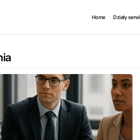
Home
Działy serw
nia