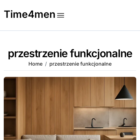
Skip
to
Time4men
content
przestrzenie funkcjonalne
Home
przestrzenie funkcjonalne