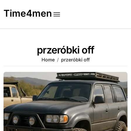
Skip
to
Time4men
content
przeróbki off
Home
przeróbki off