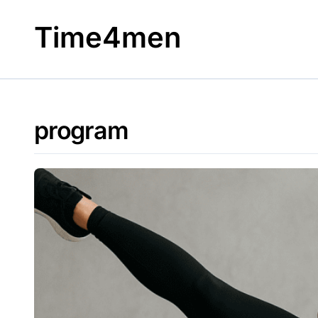
Skip
to
Time4men
content
program