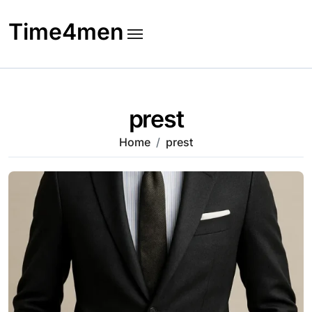
Skip
to
Time4men
content
prest
Home
prest