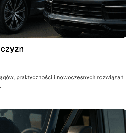
żczyzn
.