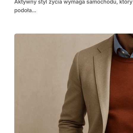
Aktywny styl życia wymaga samochodu, który nie tylko dowiezie cię na spotkanie, ale także
podoła...