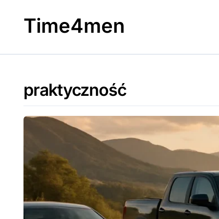
Skip
to
Time4men
content
praktyczność