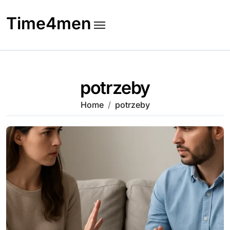
Skip
to
Time4men
content
potrzeby
Home
potrzeby