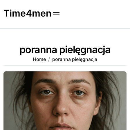
Skip
to
Time4men
content
poranna pielęgnacja
Home
poranna pielęgnacja