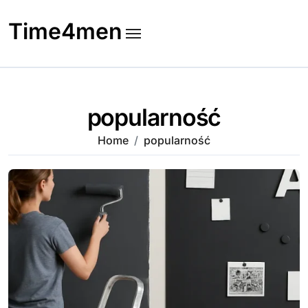
Skip
to
Time4men
content
popularność
Home
popularność