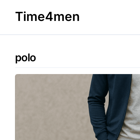
Skip
to
Time4men
content
polo