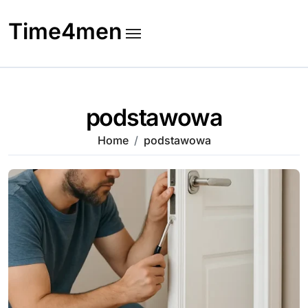
Skip
to
Time4men
content
podstawowa
Home
podstawowa