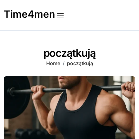
Skip
to
Time4men
content
początkują
Home
początkują