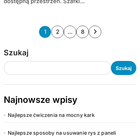
dostępną przestrzeń. Szafki...
S
1
2
…
8
t
Szukaj
r
o
Szukaj
n
i
Najnowsze wpisy
c
Najlepsze ćwiczenia na mocny kark
o
w
Najlepsze sposoby na usuwanie rys z paneli