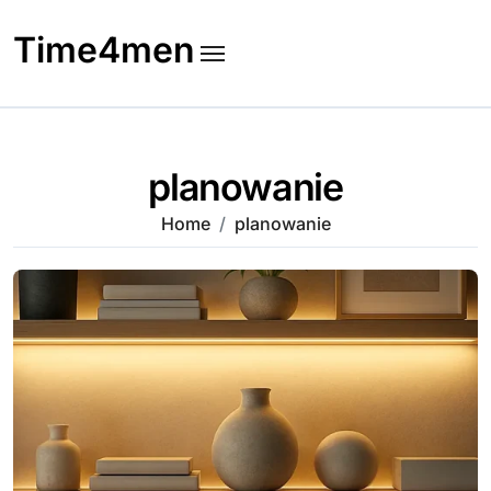
Skip
to
Time4men
content
planowanie
Home
planowanie