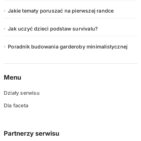
a
Jakie tematy poruszać na pierwszej randce
n
Jak uczyć dzieci podstaw survivalu?
i
e
Poradnik budowania garderoby minimalistycznej
w
p
Menu
i
Działy serwisu
s
Dla faceta
ó
w
Partnerzy serwisu