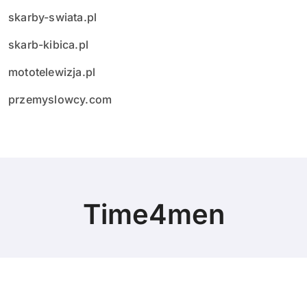
skarby-swiata.pl
skarb-kibica.pl
mototelewizja.pl
przemyslowcy.com
Time4men
© Copyright 2024 All Rights Reserved.