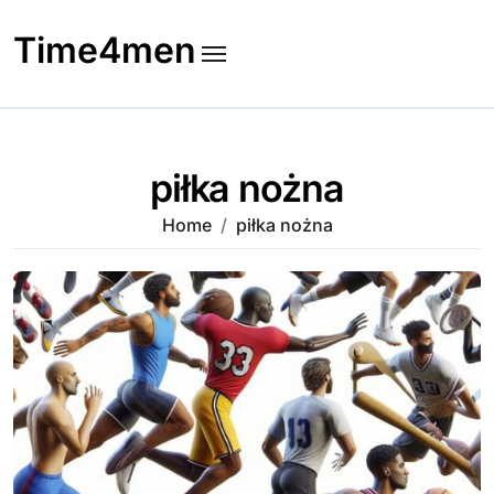
Skip
to
Time4men
content
piłka nożna
Home
piłka nożna