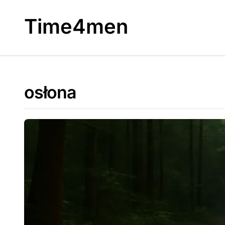
Skip
to
Time4men
content
osłona