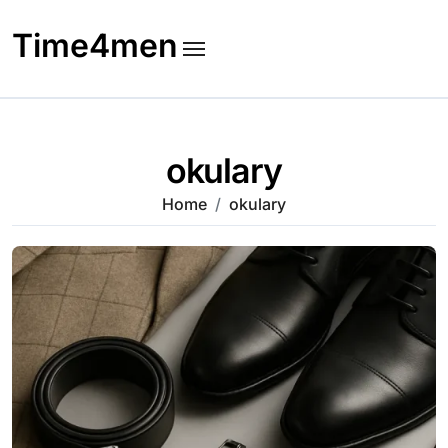
Skip
to
Time4men
content
okulary
Home
okulary