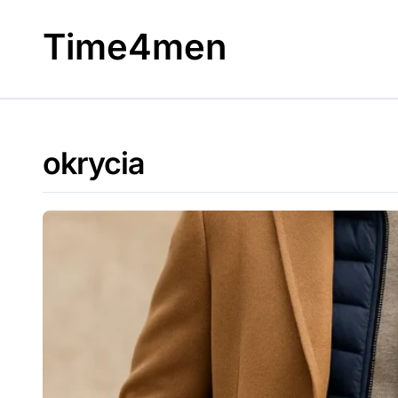
Skip
to
Time4men
content
okrycia