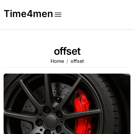
Skip
to
Time4men
content
offset
Home
offset