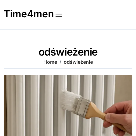
Skip
to
Time4men
content
odświeżenie
Home
odświeżenie