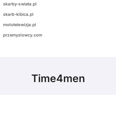
skarby-swiata.pl
skarb-kibica.pl
mototelewizja.pl
przemyslowcy.com
Time4men
© Copyright 2024 All Rights Reserved.