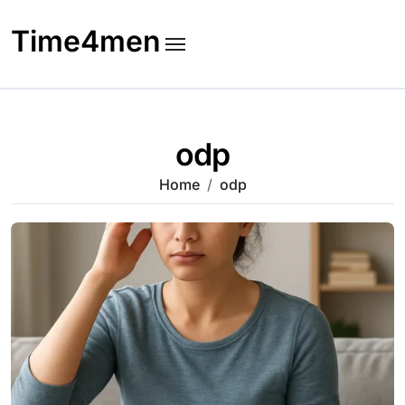
Skip
to
Time4men
content
odp
Home
odp