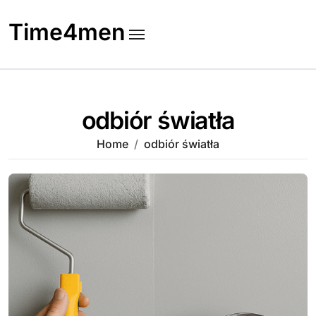
Skip
to
Time4men
content
odbiór światła
Home
odbiór światła