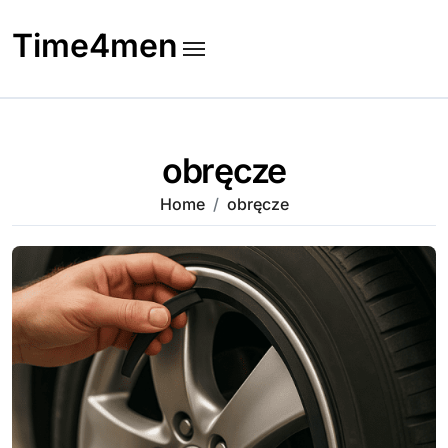
Skip
to
Time4men
content
obręcze
Home
obręcze