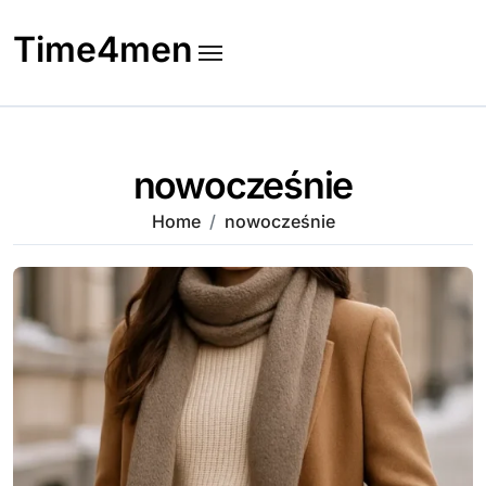
Skip
to
Time4men
content
nowocześnie
Home
nowocześnie