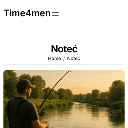
Skip
to
Time4men
content
Noteć
Home
Noteć