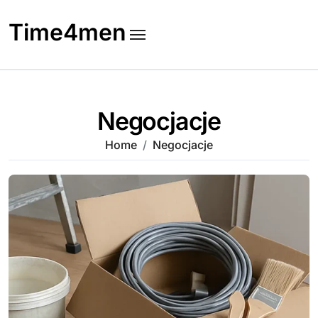
Skip
to
Time4men
content
Negocjacje
Home
Negocjacje