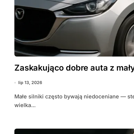
Zaskakująco dobre auta z mały
lip 13, 2026
Małe silniki często bywają niedoceniane — stereotyp mówi, że pod maską musi kryć się
wielka...