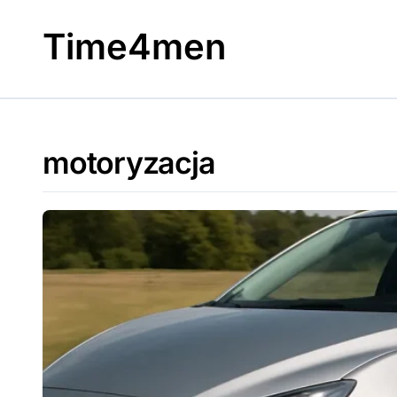
Skip
to
Time4men
content
motoryzacja