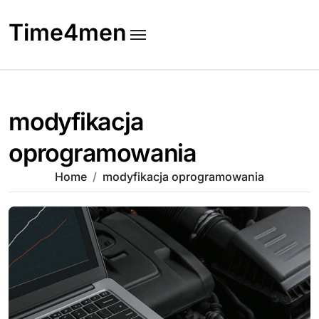
Skip
to
Time4men
content
modyfikacja
oprogramowania
Home
modyfikacja oprogramowania