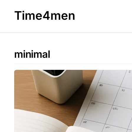
Skip
to
Time4men
content
minimal