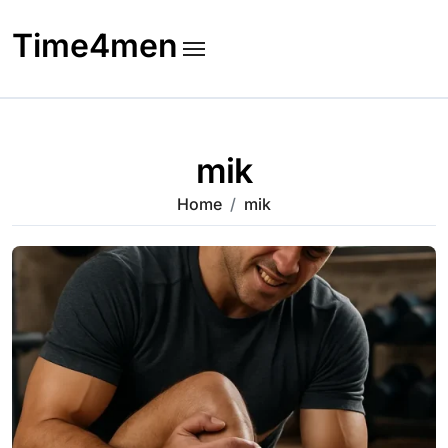
Skip
to
Time4men
content
mik
Home
mik