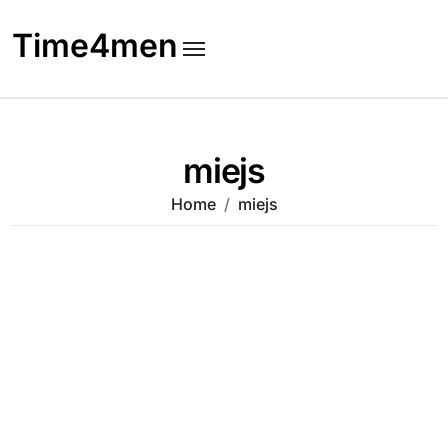
Skip
to
Time4men
content
miejs
Home
miejs