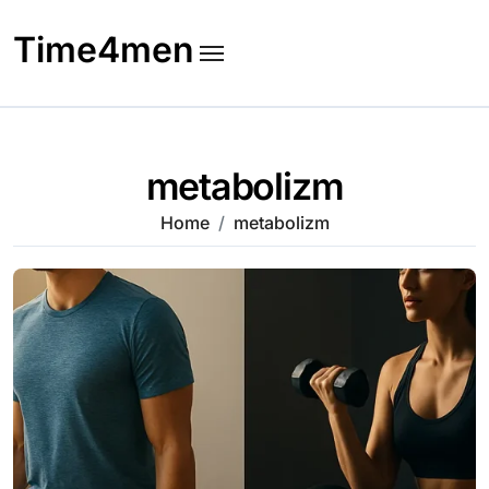
Skip
to
Time4men
content
metabolizm
Home
metabolizm