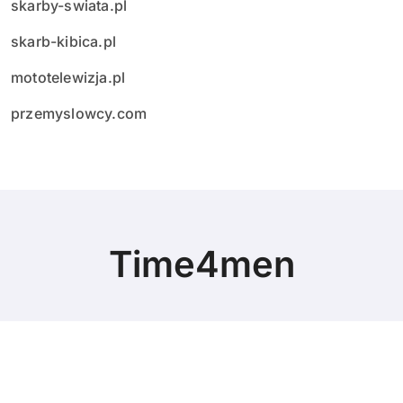
skarby-swiata.pl
skarb-kibica.pl
mototelewizja.pl
przemyslowcy.com
Time4men
© Copyright 2024 All Rights Reserved.