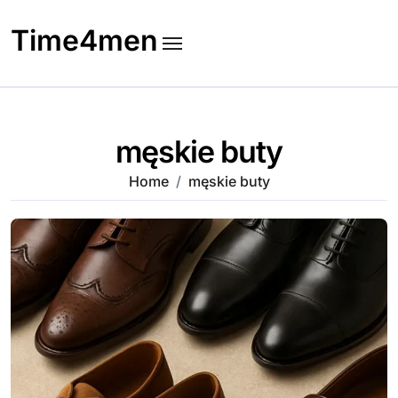
Skip
to
Time4men
content
męskie buty
Home
męskie buty